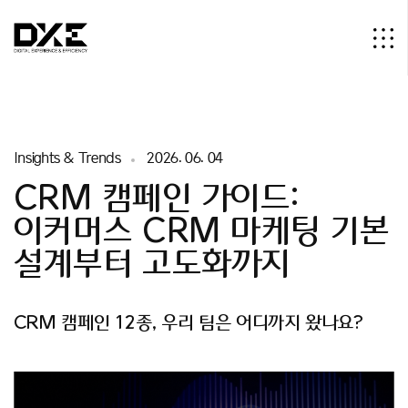
I
n
s
i
g
h
t
s
&
T
r
e
n
d
s
2
0
2
6
.
0
6
.
0
4
CRM 캠페인 가이드:
이커머스 CRM 마케팅 기본
설계부터 고도화까지
C
R
M
캠
페
인
1
2
종
,
우
리
팀
은
어
디
까
지
왔
나
요
?