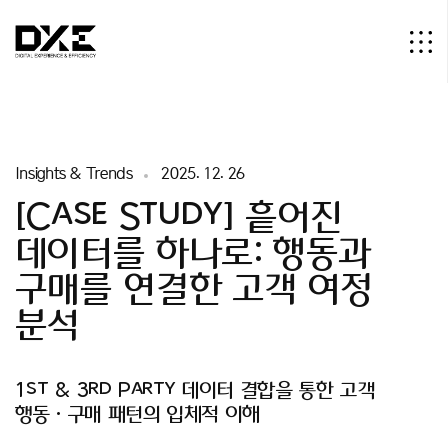
I
n
s
i
g
h
t
s
&
T
r
e
n
d
s
2
0
2
5
.
1
2
.
2
6
[Case Study] 흩어진
데이터를 하나로: 행동과
구매를 연결한 고객 여정
분석
1
s
t
&
3
r
d
P
a
r
t
y
데
이
터
결
합
을
통
한
고
객
행
동
·
구
매
패
턴
의
입
체
적
이
해